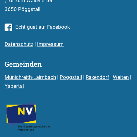
„Tor zum Waldviertel“
3650 Pöggstall
Echt guat auf Facebook
Datenschutz
|
Impressum
Gemeinden
Münichreith-Laimbach
|
Pöggstall
|
Raxendorf
|
Weiten
|
Yspertal