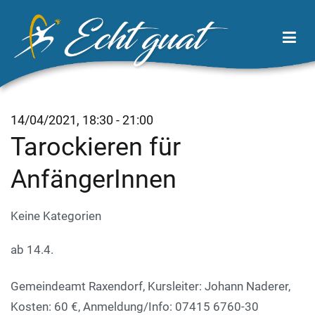
Zum
Inhalt
springen
Echt Guat
Wirtschaftsregion Tor zum Waldviertel
14/04/2021, 18:30 - 21:00
Tarockieren für
AnfängerInnen
Keine Kategorien
ab 14.4.
Gemeindeamt Raxendorf, Kursleiter: Johann Naderer,
Kosten: 60 €, Anmeldung/Info: 07415 6760-30