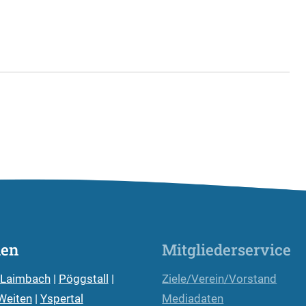
den
Mitgliederservice
-Laimbach
|
Pöggstall
|
Ziele/Verein/Vorstand
Weiten
|
Yspertal
Mediadaten