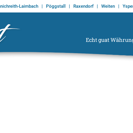
nichreith-Laimbach
|
Pöggstall
|
Raxendorf
|
Weiten
|
Ysper
Echt guat Währun
Echt Guat
Wirtschaftsregion Tor zum Waldviertel