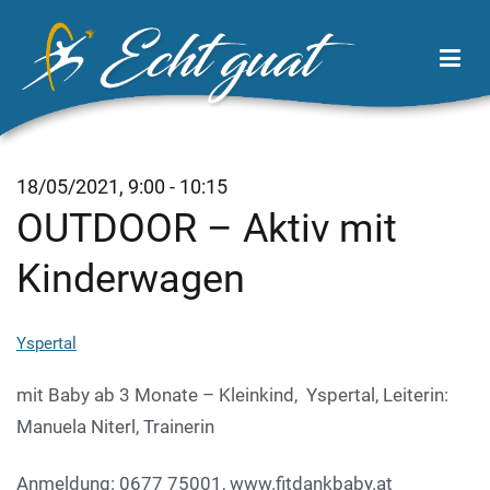
Zum
Inhalt
springen
Echt Guat
Wirtschaftsregion Tor zum Waldviertel
18/05/2021, 9:00 - 10:15
OUTDOOR – Aktiv mit
Kinderwagen
Yspertal
mit Baby ab 3 Monate – Kleinkind, Yspertal, Leiterin:
Manuela Niterl, Trainerin
Anmeldung: 0677 75001, www.fitdankbaby.at