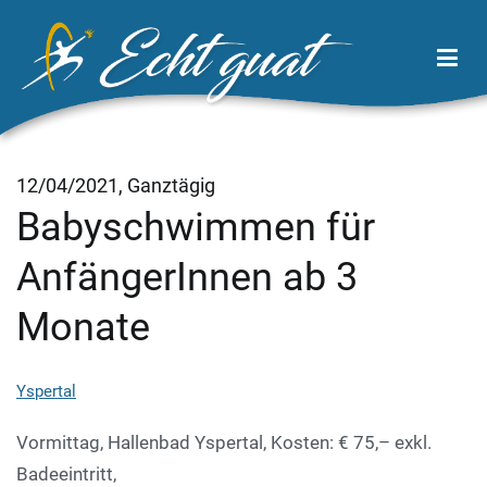
Zum
Inhalt
springen
Echt Guat
Wirtschaftsregion Tor zum Waldviertel
12/04/2021, Ganztägig
Babyschwimmen für
AnfängerInnen ab 3
Monate
Yspertal
Vormittag, Hallenbad Yspertal, Kosten: € 75,– exkl.
Badeeintritt,