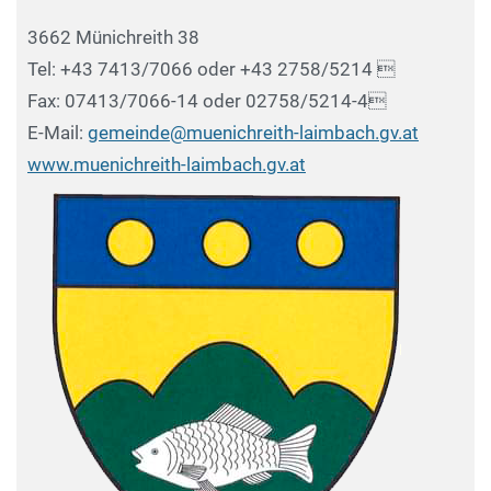
3662 Münichreith 38
Tel: +43 7413/7066 oder +43 2758/5214 
Fax: 07413/7066-14 oder 02758/5214-4
E-Mail:
gemeinde@muenichreith-laimbach.gv.at
www.muenichreith-laimbach.gv.at