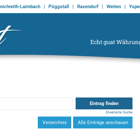
nichreith-Laimbach
|
Pöggstall
|
Raxendorf
|
Weiten
|
Ysper
Echt guat Währun
Echt Guat
Wirtschaftsregion Tor zum Waldviertel
Erweiterte Suche