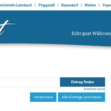
nichreith-Laimbach
|
Pöggstall
|
Raxendorf
|
Weiten
|
Ysper
Echt guat Währun
Echt Guat
Wirtschaftsregion Tor zum Waldviertel
Erweiterte Suche