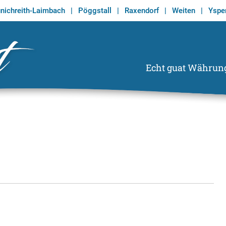
nichreith-Laimbach
|
Pöggstall
|
Raxendorf
|
Weiten
|
Ysper
Echt guat Währun
Echt Guat
Wirtschaftsregion Tor zum Waldviertel