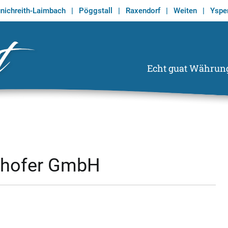
nichreith-Laimbach
|
Pöggstall
|
Raxendorf
|
Weiten
|
Ysper
Echt guat Währun
Echt Guat
Wirtschaftsregion Tor zum Waldviertel
lnhofer GmbH