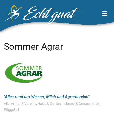
Zum
Inhalt
springen
Echt Guat
Wirtschaftsregion Tor zum Waldviertel
Sommer-Agrar
Alles rund um Wasser, Milch und Agrarbereich
Alle
,
Ämter & Vereine
,
Haus & Garten
,
Lebens- & Genussmittel
,
Pöggstall