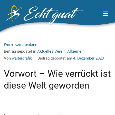
Zum
Inhalt
springen
Echt Guat
Wirtschaftsregion Tor zum Waldviertel
für
Keine Kommentare
Vorwort
Beitrag gepostet in
Aktuelles Verein
,
Allgemein
Franz
Von
waltergrafik
Beitrag gepostet am
4. Dezember 2020
Eckl
Vorwort – Wie verrückt ist
diese Welt geworden