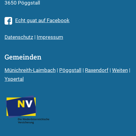
3650 Pöggstall
Echt guat auf Facebook
Datenschutz
|
Impressum
Gemeinden
Münichreith-Laimbach
|
Pöggstall
|
Raxendorf
|
Weiten
|
Yspertal